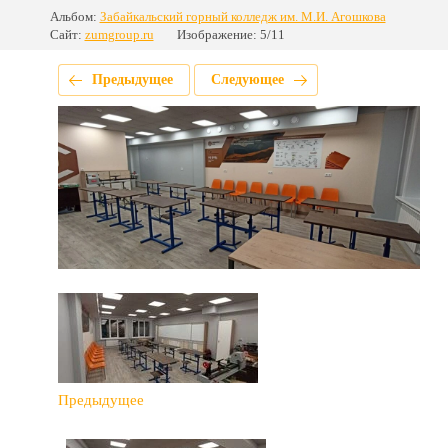
Альбом:
Забайкальский горный колледж им. М.И. Агошкова
Сайт:
zumgroup.ru
Изображение: 5/11
Предыдущее
Следующее
Предыдущее