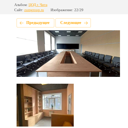
Альбом:
ЦОД г. Чита
Сайт:
zumgroup.ru
Изображение: 22/29
Предыдущее
Следующее